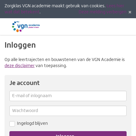
Zorgklas VGN academie maakt gebruik van cookies.
Lees hier
wat dat betekent
.
Deze melding verbergen
Menu
Inlogg
Inloggen
Op alle leertrajecten en bouwstenen van de VGN Academie is
deze disclaimer
van toepassing.
Je account
E-
mail
Verg
me
of
Wachtwoord
inlognaam
Ingelogd blijven