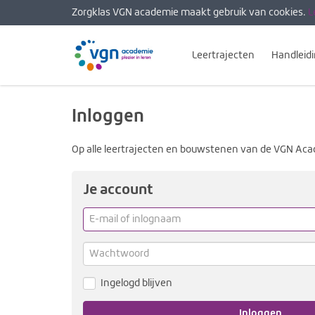
Zorgklas VGN academie maakt gebruik van cookies.
L
Leertrajecten
Handleid
Inloggen
Op alle leertrajecten en bouwstenen van de VGN Aca
Je account
E-
mail
of
Wachtwoord
inlognaam
Ingelogd blijven
Inloggen