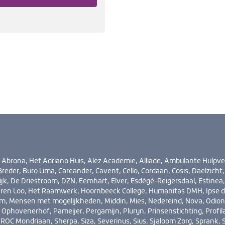
rona, Het Adriano Huis, Alez Academie, Alliade, Ambulante Hulpve
reder, Buro Lima, Careander, Cavent, Cello, Cordaan, Cosis, Daelzicht,
jk, De Driestroom, DZN, Eemhart, Elver, Esdégé-Reigersdaal, Estinea,
eren Loo, Het Raamwerk, Hoornbeeck College, Humanitas DMH, Ipse 
em, Mensen met mogelijkheden, Middin, Mies, Nedereind, Nova, Odion
Ophovenerhof, Pameijer, Pergamijn, Pluryn, Prinsenstichting, Profil
ROC Mondriaan, Sherpa, Siza, Severinus, Sius, Sjaloom Zorg, Sprank,