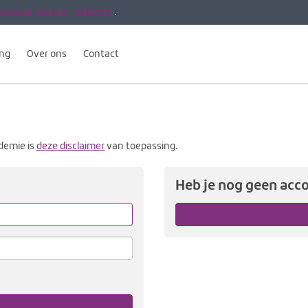
ees hier wat dat betekent
.
ing
Over ons
Contact
demie is
deze disclaimer
van toepassing.
Heb je nog geen acc
Vergeet
me