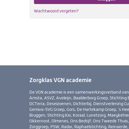
Wachtwoord vergeten?
Zorgklas VGN academie
De VGN academie is een samenwerkingsverband van Ab
Amsta, ASVZ, Aveleijn, Baalderborg Groep, Stichting B
DCTerra, Deseizoenen, Dichterbij, Dienstverlening Cui
Gemiva-SVG Groep, Gors, De Hartekamp Groep, ’s He
Bruggen, Stichting Kio, Koraal, Lunetzorg, Maeykehi
Okkernoot, Olmenes, Ons Bedrijf, Ons Tweede Thuis, 
Zorggroep, PSW, Radar, Raphaelstichting, Reinaerde, 