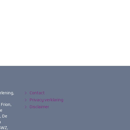
rlening,
Contact
Privacy verklaring
 Frion,
Disclaimer
de
, De
a
 SWZ,