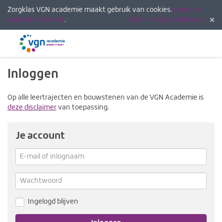
Zorgklas VGN academie maakt gebruik van cookies.
Lees hier
wat dat betekent
.
Deze melding verbergen
Menu
Inlogg
Inloggen
Op alle leertrajecten en bouwstenen van de VGN Academie is
deze disclaimer
van toepassing.
Je account
E-
mail
Verg
me
of
Wachtwoord
inlognaam
Ingelogd blijven