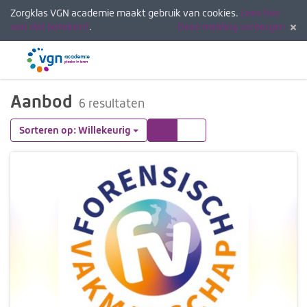
Zorgklas VGN academie maakt gebruik van cookies.
Lees hier
wat dat betekent
.
Deze melding verbergen
Menu
Inlogg
Aanbod
6 resultaten
Tegels
Lijst
Sorteren op: Willekeurig