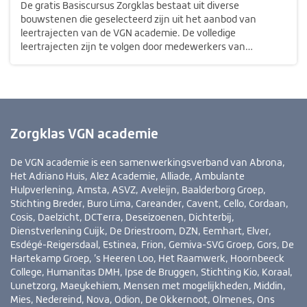
De gratis Basiscursus Zorgklas bestaat uit diverse
bouwstenen die geselecteerd zijn uit het aanbod van
leertrajecten van de VGN academie. De volledige
leertrajecten zijn te volgen door medewerkers van
organisaties die deelnemen aan de VGN academie voor
professionaliteit. Voor meer informatie kun je…
Zorgklas VGN academie
De VGN academie is een samenwerkingsverband van Abrona,
Het Adriano Huis, Alez Academie, Alliade, Ambulante
Hulpverlening, Amsta, ASVZ, Aveleijn, Baalderborg Groep,
Stichting Breder, Buro Lima, Careander, Cavent, Cello, Cordaan,
Cosis, Daelzicht, DCTerra, Deseizoenen, Dichterbij,
Dienstverlening Cuijk, De Driestroom, DZN, Eemhart, Elver,
Esdégé-Reigersdaal, Estinea, Frion, Gemiva-SVG Groep, Gors, De
Hartekamp Groep, ’s Heeren Loo, Het Raamwerk, Hoornbeeck
College, Humanitas DMH, Ipse de Bruggen, Stichting Kio, Koraal,
Lunetzorg, Maeykehiem, Mensen met mogelijkheden, Middin,
Mies, Nedereind, Nova, Odion, De Okkernoot, Olmenes, Ons