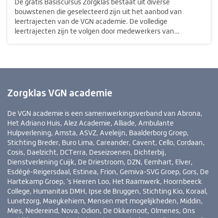
De gratis Basiscursus Zorgklas bestaat uit diverse
bouwstenen die geselecteerd zijn uit het aanbod van
leertrajecten van de VGN academie. De volledige
leertrajecten zijn te volgen door medewerkers van
organisaties die deelnemen aan de VGN academie voor
professionaliteit. Voor meer informatie kun je…
Zorgklas VGN academie
De VGN academie is een samenwerkingsverband van Abrona,
Het Adriano Huis, Alez Academie, Alliade, Ambulante
Hulpverlening, Amsta, ASVZ, Aveleijn, Baalderborg Groep,
Stichting Breder, Buro Lima, Careander, Cavent, Cello, Cordaan,
Cosis, Daelzicht, DCTerra, Deseizoenen, Dichterbij,
Dienstverlening Cuijk, De Driestroom, DZN, Eemhart, Elver,
Esdégé-Reigersdaal, Estinea, Frion, Gemiva-SVG Groep, Gors, De
Hartekamp Groep, ’s Heeren Loo, Het Raamwerk, Hoornbeeck
College, Humanitas DMH, Ipse de Bruggen, Stichting Kio, Koraal,
Lunetzorg, Maeykehiem, Mensen met mogelijkheden, Middin,
Mies, Nedereind, Nova, Odion, De Okkernoot, Olmenes, Ons