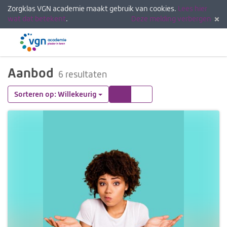
Zorgklas VGN academie maakt gebruik van cookies.
Lees hier
wat dat betekent
.
Deze melding verbergen
Menu
Inlogg
Aanbod
6 resultaten
Tegels
Lijst
Sorteren op: Willekeurig