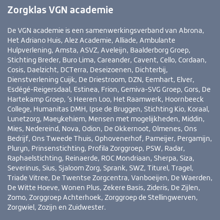
Zorgklas VGN academie
De VGN academie is een samenwerkingsverband van Abrona,
Het Adriano Huis, Alez Academie, Alliade, Ambulante
Hulpverlening, Amsta, ASVZ, Aveleijn, Baalderborg Groep,
Stichting Breder, Buro Lima, Careander, Cavent, Cello, Cordaan,
Cosis, Daelzicht, DCTerra, Deseizoenen, Dichterbij,
Dienstverlening Cuijk, De Driestroom, DZN, Eemhart, Elver,
Esdégé-Reigersdaal, Estinea, Frion, Gemiva-SVG Groep, Gors, De
Hartekamp Groep, ’s Heeren Loo, Het Raamwerk, Hoornbeeck
College, Humanitas DMH, Ipse de Bruggen, Stichting Kio, Koraal,
Lunetzorg, Maeykehiem, Mensen met mogelijkheden, Middin,
Mies, Nedereind, Nova, Odion, De Okkernoot, Olmenes, Ons
Bedrijf, Ons Tweede Thuis, Ophovenerhof, Pameijer, Pergamijn,
Pluryn, Prinsenstichting, Profila Zorggroep, PSW, Radar,
Raphaelstichting, Reinaerde, ROC Mondriaan, Sherpa, Siza,
Severinus, Sius, Sjaloom Zorg, Sprank, SWZ, Titurel, Tragel,
Triade Vitree, De Twentse Zorgcentra, Vanboeijen, De Waerden,
De Witte Hoeve, Wonen Plus, Zekere Basis, Zideris, De Zijlen,
Zomo, Zorggroep Achterhoek, Zorggroep de Stellingwerven,
Zorgwiel, Zozijn en Zuidwester.