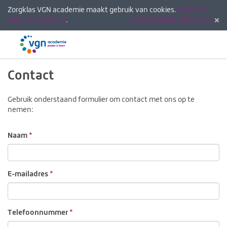
Zorgklas VGN academie maakt gebruik van cookies.
Lees hier
wat dat betekent
.
Deze melding verbergen
Menu
Inlogg
Contact
Gebruik onderstaand formulier om contact met ons op te
nemen:
Naam
E-mailadres
Telefoonnummer