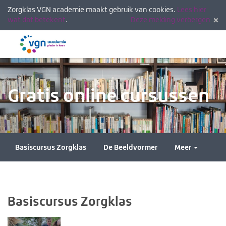
Zorgklas VGN academie maakt gebruik van cookies.
Lees hier
wat dat betekent
.
Deze melding verbergen
Menu
Inlogg
Gratis online cursussen
Basiscursus Zorgklas
De Beeldvormer
Meer
Basiscursus Zorgklas