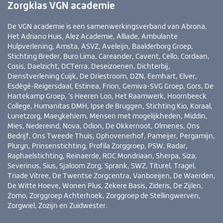
Zorgklas VGN academie
De VGN academie is een samenwerkingsverband van Abrona,
Het Adriano Huis, Alez Academie, Alliade, Ambulante
Hulpverlening, Amsta, ASVZ, Aveleijn, Baalderborg Groep,
Stichting Breder, Buro Lima, Careander, Cavent, Cello, Cordaan,
Cosis, Daelzicht, DCTerra, Deseizoenen, Dichterbij,
Dienstverlening Cuijk, De Driestroom, DZN, Eemhart, Elver,
Esdégé-Reigersdaal, Estinea, Frion, Gemiva-SVG Groep, Gors, De
Hartekamp Groep, ’s Heeren Loo, Het Raamwerk, Hoornbeeck
College, Humanitas DMH, Ipse de Bruggen, Stichting Kio, Koraal,
Lunetzorg, Maeykehiem, Mensen met mogelijkheden, Middin,
Mies, Nedereind, Nova, Odion, De Okkernoot, Olmenes, Ons
Bedrijf, Ons Tweede Thuis, Ophovenerhof, Pameijer, Pergamijn,
Pluryn, Prinsenstichting, Profila Zorggroep, PSW, Radar,
Raphaelstichting, Reinaerde, ROC Mondriaan, Sherpa, Siza,
Severinus, Sius, Sjaloom Zorg, Sprank, SWZ, Titurel, Tragel,
Triade Vitree, De Twentse Zorgcentra, Vanboeijen, De Waerden,
De Witte Hoeve, Wonen Plus, Zekere Basis, Zideris, De Zijlen,
Zomo, Zorggroep Achterhoek, Zorggroep de Stellingwerven,
Zorgwiel, Zozijn en Zuidwester.
Bezoek