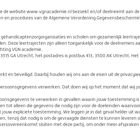
n die de website www.vgnacademie.nl bezoekt en/of deelneemt aan d
n en procedures van de Algemene Verordening Gegevensbeschermin
handicaptenzorgorganisaties en scholen om gezamenlijk leertrajec
en. Deze leertrajecten zijn alleen toegankelijk voor de deelnemers
chting VGN academie.
3515 GA Utrecht, het postadres is postbus 413, 3500 AK Utrecht. Het
 en beveiligd. Daarbij houden wij ons aan de eisen uit de privacywe
j persoonsgegevens verwerken. Dat doen wij op het moment dat wij j
onsgegevens te verwerken in gevallen waarin jouw toestemming is 
 tot alleen die gegevens die nodig zijn voor de doeleinden waarvoo
et jouw expliciete toestemming. We leggen je in dat geval helder ui
n, tenzij dat nodig is om de gevraagde diensten te kunnen leveren of 
ersovereenkomst sluiten met deze partij, om onder meer afspraken t