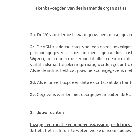
Tekenbevoegden van deelnemende organisaties
2b.
De VGN academie bewaart jouw persoonsgegevens n
2c.
De VGN academie zorgt voor een goede beveiligi
persoonsgegevens te beschermen tegen verlies, mis
Wij zorgen er onder meer voor dat alleen de noodzak
veiligheidsmaatregelen regelmatig worden gecontrol
Als je de indruk hebt dat jouw persoonsgegevens niet
2d.
Als er onverhoopt een datalek ontstaat dan han
2e
. Gegevens worden niet doorgegeven buiten de EU 
3.
Jouw rechten
Inzage, rectificatie en gegevenswissing (recht op v
Je hebt het recht om te weten welke persoonsgegeve