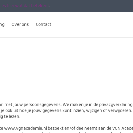
ees hier wat dat betekent
.
ing
Over ons
Contact
gaan met jouw persoonsgegevens. We maken je in de privacyverklarin
e ook uit hoe je jouw gegevens kunt inzien, wijzigen of verwijderen. W
g te lezen.
ebsite www.vgnacademie.nl bezoekt en/of deelneemt aan de VGN Acad