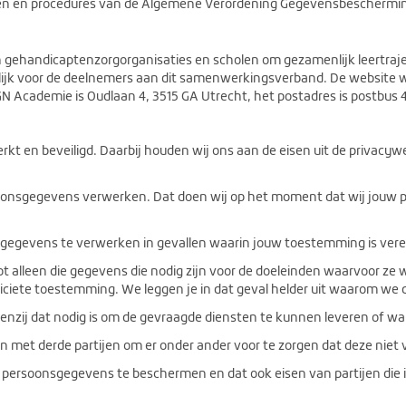
en en procedures van de Algemene Verordening Gegevensbeschermi
ehandicaptenzorgorganisaties en scholen om gezamenlijk leertraje
kelijk voor de deelnemers aan dit samenwerkingsverband. De websit
 Academie is Oudlaan 4, 3515 GA Utrecht, het postadres is postbus 
 en beveiligd. Daarbij houden wij ons aan de eisen uit de privacywe
soonsgegevens verwerken. Dat doen wij op het moment dat wij jouw 
egevens te verwerken in gevallen waarin jouw toestemming is verei
alleen die gegevens die nodig zijn voor de doeleinden waarvoor ze
pliciete toestemming. We leggen je in dat geval helder uit waarom w
nzij dat nodig is om de gevraagde diensten te kunnen leveren of wann
met derde partijen om er onder ander voor te zorgen dat deze niet 
persoonsgegevens te beschermen en dat ook eisen van partijen die