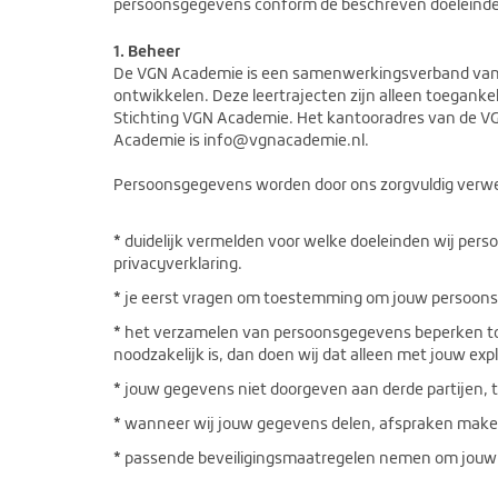
persoonsgegevens conform de beschreven doeleind
1. Beheer
De VGN Academie is een samenwerkingsverband van g
ontwikkelen. Deze leertrajecten zijn alleen toegan
Stichting VGN Academie. Het kantooradres van de VGN
Academie is info@vgnacademie.nl.
Persoonsgegevens worden door ons zorgvuldig verwerkt
*
duidelijk vermelden voor welke doeleinden wij per
privacyverklaring.
*
je eerst vragen om toestemming om jouw persoonsg
*
het verzamelen van persoonsgegevens beperken tot 
noodzakelijk is, dan doen wij dat alleen met jouw ex
*
jouw gegevens niet doorgeven aan derde partijen, te
*
wanneer wij jouw gegevens delen, afspraken maken 
*
passende beveiligingsmaatregelen nemen om jouw 