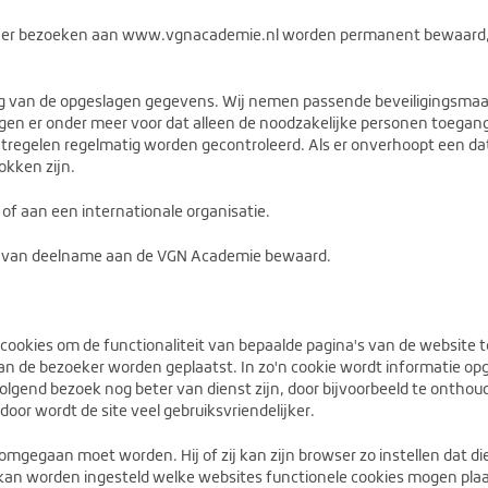
er bezoeken aan www.vgnacademie.nl worden permanent bewaard, m
ng van de opgeslagen gegevens. Wij nemen passende beveiligingsm
gen er onder meer voor dat alleen de noodzakelijke personen toegan
regelen regelmatig worden gecontroleerd. Als er onverhoopt een dat
okken zijn.
f aan een internationale organisatie.
g van deelname aan de VGN Academie bewaard.
okies om de functionaliteit van bepaalde pagina's van de website te
an de bezoeker worden geplaatst. In zo'n cookie wordt informatie op
gend bezoek nog beter van dienst zijn, door bijvoorbeeld te onthoude
door wordt de site veel gebruiksvriendelijker.
mgegaan moet worden. Hij of zij kan zijn browser zo instellen dat die
al kan worden ingesteld welke websites functionele cookies mogen plaa