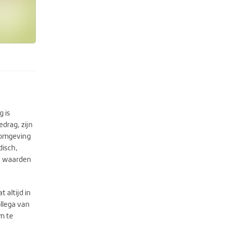
 is
drag, zijn
e omgeving
disch,
n, waarden
 altijd in
ollega van
m te