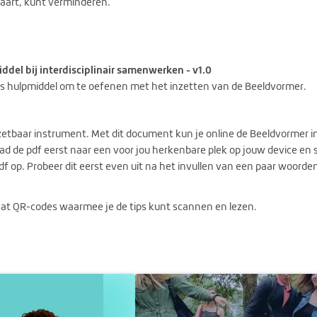
aart, kunt verminderen.
del bij interdisciplinair samenwerken - v1.0
s hulpmiddel om te oefenen met het inzetten van de Beeldvormer.
etbaar instrument. Met dit document kun je online de Beeldvormer i
d de pdf eerst naar een voor jou herkenbare plek op jouw device en 
pdf op. Probeer dit eerst even uit na het invullen van een paar woorde
vat QR-codes waarmee je de tips kunt scannen en lezen.