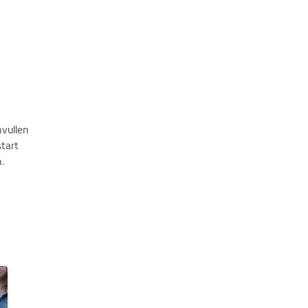
nvullen
start
n.