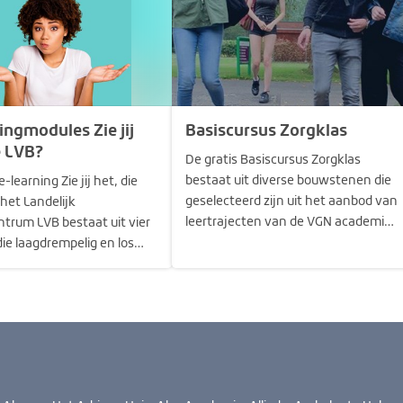
ingmodules Zie jij
Basiscursus Zorgklas
e LVB?
De gratis Basiscursus Zorgklas
bestaat uit diverse bouwstenen die
e-learning Zie jij het, die
geselecteerd zijn uit het aanbod van
het Landelijk
leertrajecten van de VGN academie.
trum LVB bestaat uit vier
De volledige leertrajecten zijn te
ie laagdrempelig en los
volgen door medewerkers van
 te volgen zijn. Zo
organisaties die deelnemen aan de
 we kennis over jeugdigen
VGN academie voor
)volwassenen met een LVB
professionaliteit. Voor meer
fessionals. Je doet
informatie kun je…
is op en je kunt jouw