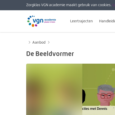
Zorgklas VGN academie maakt gebruik van cookies.
L
Leertrajecten
Handleid
Home
Aanbod
De Beeldvormer