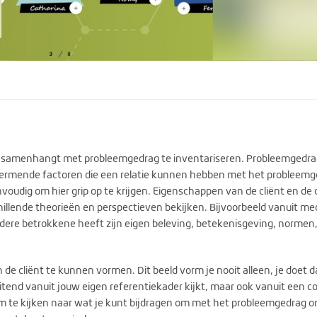
at samenhangt met probleemgedrag te inventariseren. Probleemgedrag
ermende factoren die een relatie kunnen hebben met het probleemge
nvoudig om hier grip op te krijgen. Eigenschappen van de cliënt en d
chillende theorieën en perspectieven bekijken. Bijvoorbeeld vanuit me
Iedere betrokkene heeft zijn eigen beleving, betekenisgeving, norme
 de cliënt te kunnen vormen. Dit beeld vorm je nooit alleen, je doet dat
sluitend vanuit jouw eigen referentiekader kijkt, maar ook vanuit een c
 om te kijken naar wat je kunt bijdragen om met het probleemgedrag o