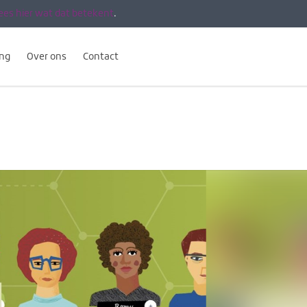
ees hier wat dat betekent
.
ing
Over ons
Contact