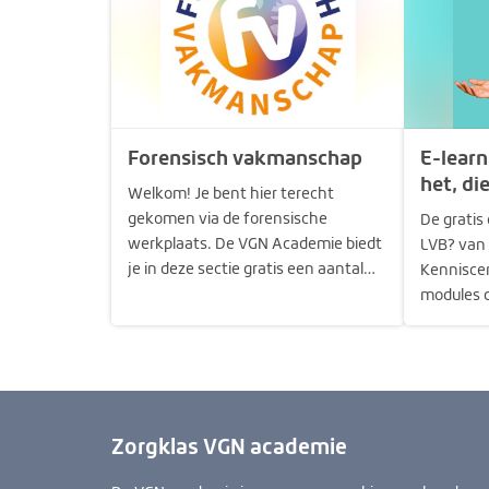
Forensisch vakmanschap
E-learn
het, di
Welkom! Je bent hier terecht
gekomen via de forensische
De gratis 
werkplaats. De VGN Academie biedt
LVB? van 
je in deze sectie gratis een aantal
Kenniscen
leer- en ontwikkelmiddelen aan die
modules d
zijn gekoppeld aan forensische
van elkaar
competenties en leerdoelen. Je kunt
vergroten
ze starten door op de verschillende
en (jong
onderdelen te klikken. Veel…
onder pro
basiskenn
Zorgklas VGN academie
kennis…